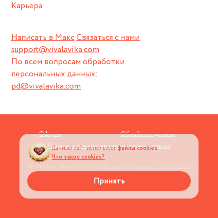
Карьера
Написать в Макс
Связаться с нами
support@vivalavika.com
По всем вопросам обработки
персональных данных:
pd@vivalavika.com
Оферта
Обработка данных
Политика обработки персональных данных
Данный сайт использует
файлы cookies.
Что такое cookies?
Авторские права © 2026
Магазин украшений VIVALAVIKA
Принять