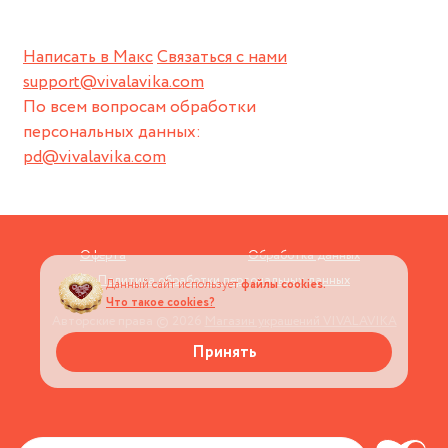
Написать в Макс
Связаться с нами
support@vivalavika.com
По всем вопросам обработки
персональных данных:
pd@vivalavika.com
Оферта
Обработка данных
Политика обработки персональных данных
Данный сайт использует
файлы cookies.
Что такое cookies?
Авторские права © 2026
Магазин украшений VIVALAVIKA
Принять