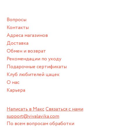
Подвеска: 2 см
подразумевают под собой контакт с химическими или
грубыми продуктами (например, гантели или любой
Вопросы
спортивный инвентарь).
Контакты
Храните изделие в сухом месте.
Адреса магазинов
Для надежного хранения мы доставляем все изделия в
Доставка
нашей фирменной коробке или упаковке бренда.
Обмен и возврат
Пожалуйста, используйте эту упаковку для хранения,
Рекомендации по уходу
пока не носите украшение на себе.
Подарочные сертификаты
Клуб любителей цацек
О нас
Карьера
Написать в Макс
Связаться с нами
support@vivalavika.com
По всем вопросам обработки