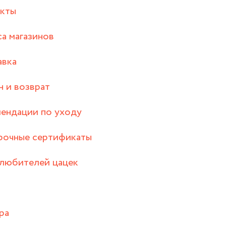
акты
а магазинов
авка
 и возврат
ендации по уходу
рочные сертификаты
любителей цацек
ра