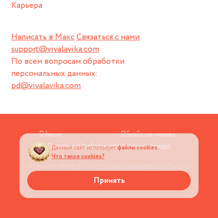
Карьера
Написать в Макс
Связаться с нами
support@vivalavika.com
По всем вопросам обработки
персональных данных:
pd@vivalavika.com
Оферта
Обработка данных
Политика обработки персональных данных
Данный сайт использует
файлы cookies.
Что такое cookies?
Авторские права © 2026
Магазин украшений VIVALAVIKA
Принять