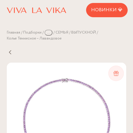
НОВИНКИ 💎
Главная
Подборки
...
СЕМЬЯ
ВЫПУСКНОЙ
Колье Теннисное – Лавандовое