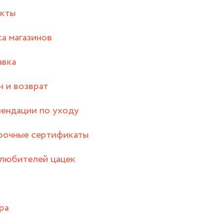
акты
а магазинов
авка
 и возврат
ендации по уходу
рочные сертификаты
любителей цацек
ра