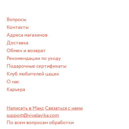
подразумевают под собой контакт с химическими или
грубыми продуктами (например, гантели или любой
Вопросы
спортивный инвентарь).
Контакты
Храните изделие в сухом месте.
Адреса магазинов
Для надежного хранения мы доставляем все изделия в
Доставка
нашей фирменной коробке или упаковке бренда.
Обмен и возврат
Пожалуйста, используйте эту упаковку для хранения,
Рекомендации по уходу
пока не носите украшение на себе.
Подарочные сертификаты
Клуб любителей цацек
О нас
Карьера
Написать в Макс
Связаться с нами
support@vivalavika.com
По всем вопросам обработки