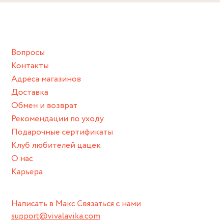
Снимайте ваше украшение перед купанием (и в море, и в
ванной :), баней и любимыми активностями, которые
подразумевают под собой контакт с химическими или
грубыми продуктами (например, гантели или любой
Вопросы
спортивный инвентарь).
Контакты
Храните изделие в сухом месте.
Адреса магазинов
Для надежного хранения мы доставляем все изделия в
Доставка
нашей фирменной коробке или упаковке бренда.
Обмен и возврат
Пожалуйста, используйте эту упаковку для хранения,
Рекомендации по уходу
пока не носите украшение на себе.
Подарочные сертификаты
Клуб любителей цацек
О нас
Карьера
Написать в Макс
Связаться с нами
support@vivalavika.com