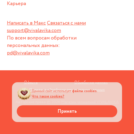
Карьера
Написать в Макс
Связаться с нами
support@vivalavika.com
По всем вопросам обработки
персональных данных:
pd@vivalavika.com
Оферта
Обработка данных
Политика обработки персональных данных
Данный сайт использует
файлы cookies.
Что такое cookies?
Авторские права © 2026
Магазин украшений VIVALAVIKA
Принять