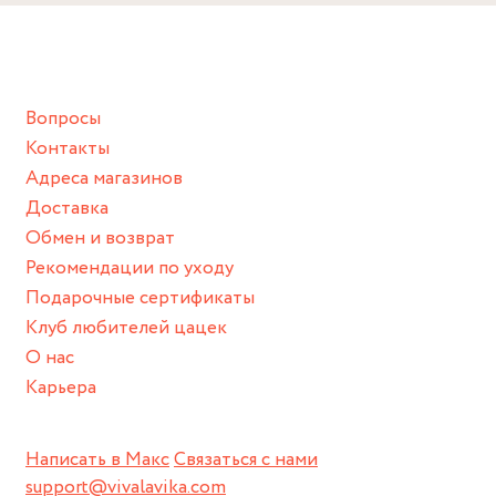
Снимайте ваше украшение перед купанием (и в море, и в
ванной :), баней и любимыми активностями, которые
подразумевают под собой контакт с химическими или
грубыми продуктами (например, гантели или любой
Вопросы
спортивный инвентарь).
Контакты
Храните изделие в сухом месте.
Адреса магазинов
Для надежного хранения мы доставляем все изделия в
Доставка
нашей фирменной коробке или упаковке бренда.
Обмен и возврат
Пожалуйста, используйте эту упаковку для хранения,
Рекомендации по уходу
пока не носите украшение на себе.
Подарочные сертификаты
Клуб любителей цацек
О нас
Карьера
Написать в Макс
Связаться с нами
support@vivalavika.com