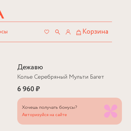
Корзина
осы
Дежавю
Колье Серебряный Мульти Багет
6 960 ₽
Хочешь получать бонусы?
Авторизуйся на сайте