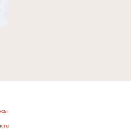
осы
акты