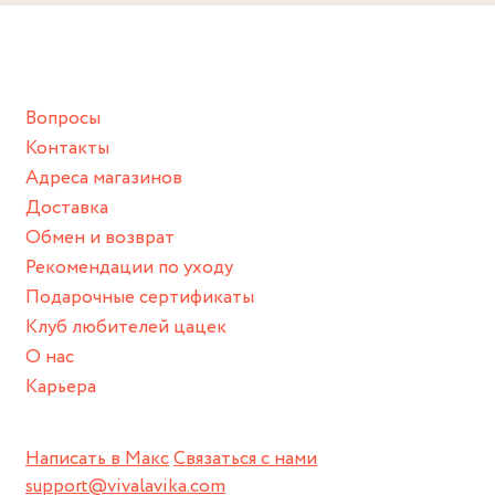
Снимайте ваше украшение перед купанием (и в море, и в
ванной :), баней и любимыми активностями, которые
подразумевают под собой контакт с химическими или
грубыми продуктами (например, гантели или любой
Вопросы
спортивный инвентарь).
Контакты
Храните изделие в сухом месте.
Адреса магазинов
Для надежного хранения мы доставляем все изделия в
Доставка
нашей фирменной коробке или упаковке бренда.
Обмен и возврат
Пожалуйста, используйте эту упаковку для хранения,
Рекомендации по уходу
пока не носите украшение на себе.
Подарочные сертификаты
Клуб любителей цацек
О нас
Карьера
Написать в Макс
Связаться с нами
support@vivalavika.com