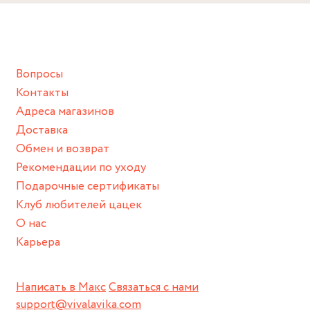
Снимайте ваше украшение перед купанием (и в море, и в
Длина цепочки: 42 см
Размер подвески: 3 см
ванной :), баней и любимыми активностями, которые
подразумевают под собой контакт с химическими или
грубыми продуктами (например, гантели или любой
Вопросы
спортивный инвентарь).
Контакты
Храните изделие в сухом месте.
Адреса магазинов
Для надежного хранения мы доставляем все изделия в
Доставка
нашей фирменной коробке или упаковке бренда.
Обмен и возврат
Пожалуйста, используйте эту упаковку для хранения,
Рекомендации по уходу
пока не носите украшение на себе.
Подарочные сертификаты
Клуб любителей цацек
О нас
Карьера
Написать в Макс
Связаться с нами
support@vivalavika.com