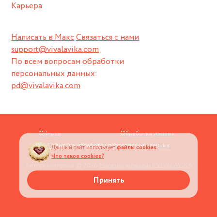
Карьера
Написать в Макс
Связаться с нами
support@vivalavika.com
По всем вопросам обработки
персональных данных:
pd@vivalavika.com
Оферта
Обработка данных
Политика обработки персональных данных
Данный сайт использует
файлы cookies.
Что такое cookies?
Авторские права © 2026
Магазин украшений VIVALAVIKA
Принять