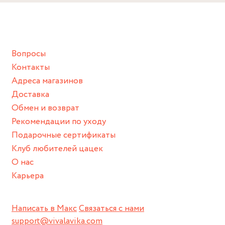
Снимайте ваше украшение перед купанием (и в море, и в
ванной :), баней и любимыми активностями, которые
подразумевают под собой контакт с химическими или
грубыми продуктами (например, гантели или любой
Вопросы
спортивный инвентарь).
Контакты
Храните изделие в сухом месте.
Адреса магазинов
Для надежного хранения мы доставляем все изделия в
Доставка
нашей фирменной коробке или упаковке бренда.
Обмен и возврат
Пожалуйста, используйте эту упаковку для хранения,
Рекомендации по уходу
пока не носите украшение на себе.
Подарочные сертификаты
Клуб любителей цацек
О нас
Карьера
Написать в Макс
Связаться с нами
support@vivalavika.com