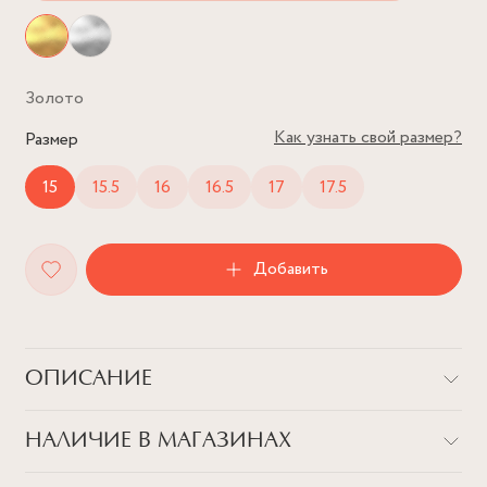
Золото
Как узнать свой размер?
Размер
15
15.5
16
16.5
17
17.5
Добавить
ОПИСАНИЕ
Кольцо из серебра 925 пробы с крупным фианитом и игривой
НАЛИЧИЕ В МАГАЗИНАХ
подвеской, которая напоминает пирсинг. Почему пирсинг?
Нам хотелось добавить классической форме кольца