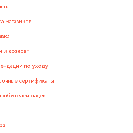
акты
а магазинов
авка
 и возврат
ендации по уходу
рочные сертификаты
любителей цацек
ра