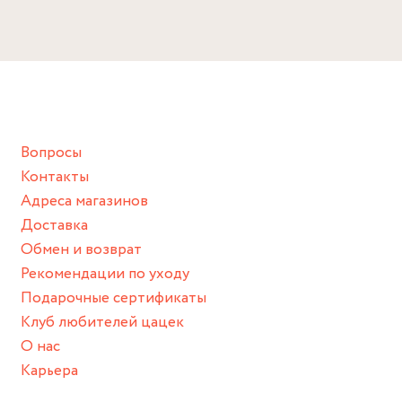
Избегайте прямого контакта с водой, парфюмом,
кремом, лосьоном или любым химическим продуктом.
Размер
Снимайте ваше украшение перед купанием (и в море, и в
ванной :), баней и любимыми активностями, которые
Универсальный
подразумевают под собой контакт с химическими или
грубыми продуктами (например, гантели или любой
Вопросы
спортивный инвентарь).
Контакты
Храните изделие в сухом месте.
Адреса магазинов
Для надежного хранения мы доставляем все изделия в
Доставка
нашей фирменной коробке или упаковке бренда.
Обмен и возврат
Пожалуйста, используйте эту упаковку для хранения,
Рекомендации по уходу
пока не носите украшение на себе.
Подарочные сертификаты
Клуб любителей цацек
О нас
Карьера