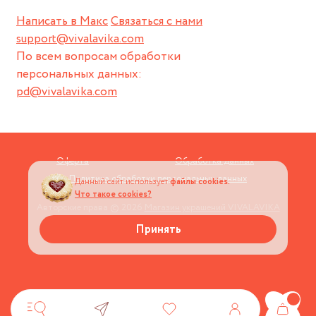
Написать в Макс
Связаться с нами
support@vivalavika.com
По всем вопросам обработки
персональных данных:
pd@vivalavika.com
Оферта
Обработка данных
Политика обработки персональных данных
Данный сайт использует
файлы cookies.
Что такое cookies?
Авторские права © 2026
Магазин украшений VIVALAVIKA
Принять