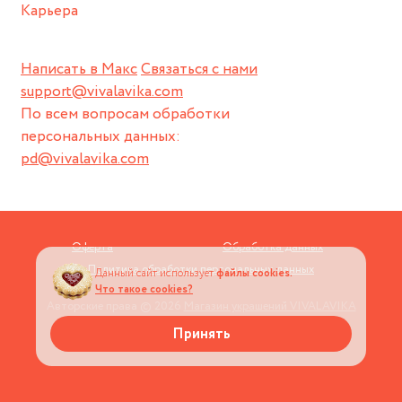
Карьера
Написать в Макс
Связаться с нами
support@vivalavika.com
По всем вопросам обработки
персональных данных:
pd@vivalavika.com
Оферта
Обработка данных
Политика обработки персональных данных
Данный сайт использует
файлы cookies.
Что такое cookies?
Авторские права © 2026
Магазин украшений VIVALAVIKA
Принять