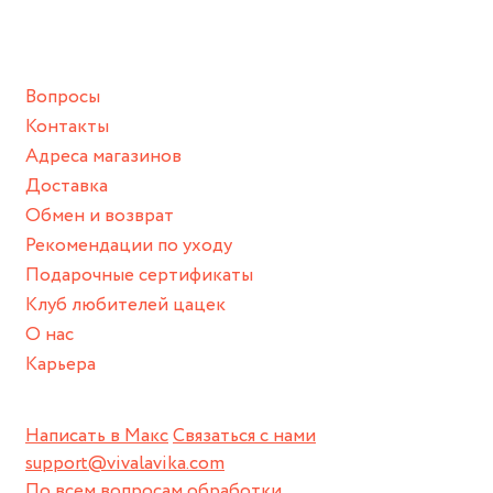
ванной :), баней и любимыми активностями, которые
подразумевают под собой контакт с химическими или
грубыми продуктами (например, гантели или любой
Вопросы
спортивный инвентарь).
Контакты
Храните изделие в сухом месте.
Адреса магазинов
Для надежного хранения мы доставляем все изделия в
Доставка
нашей фирменной коробке или упаковке бренда.
Обмен и возврат
Пожалуйста, используйте эту упаковку для хранения,
Рекомендации по уходу
пока не носите украшение на себе.
Подарочные сертификаты
Клуб любителей цацек
О нас
Карьера
Написать в Макс
Связаться с нами
support@vivalavika.com
По всем вопросам обработки