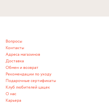
Избегайте прямого контакта с водой, парфюмом,
Серебро 925, родий, фианит
кремом, лосьоном или любым химическим продуктом.
Размер
Снимайте ваше украшение перед купанием (и в море, и в
16, 16.5, 17, 17.5, 18
ванной :), баней и любимыми активностями, которые
подразумевают под собой контакт с химическими или
грубыми продуктами (например, гантели или любой
Вопросы
спортивный инвентарь).
Контакты
Храните изделие в сухом месте.
Адреса магазинов
Для надежного хранения мы доставляем все изделия в
Доставка
нашей фирменной коробке или упаковке бренда.
Обмен и возврат
Пожалуйста, используйте эту упаковку для хранения,
Рекомендации по уходу
пока не носите украшение на себе.
Подарочные сертификаты
Клуб любителей цацек
О нас
Карьера