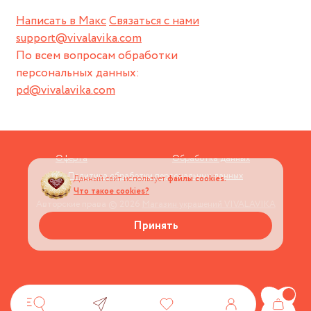
Написать в Макс
Связаться с нами
support@vivalavika.com
По всем вопросам обработки
персональных данных:
pd@vivalavika.com
Оферта
Обработка данных
Политика обработки персональных данных
Данный сайт использует
файлы cookies.
Что такое cookies?
Авторские права © 2026
Магазин украшений VIVALAVIKA
Принять