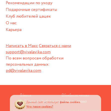
Рекомендации по уходу
пока не носите украшение на себе.
Подарочные сертификаты
Клуб любителей цацек
О нас
Карьера
Написать в Макс
Связаться с нами
support@vivalavika.com
По всем вопросам обработки
персональных данных:
pd@vivalavika.com
Оферта
Обработка данных
Политика обработки персональных данных
Данный сайт использует
файлы cookies.
Что такое cookies?