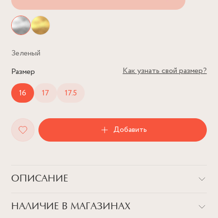
Зеленый
Как узнать свой размер?
Размер
16
17
17.5
Добавить
ОПИСАНИЕ
Если вы также любите изящные и аккуратные украшения, как
НАЛИЧИЕ В МАГАЗИНАХ
и мы, то вот идеальное решение! Нежное кольцо в форме