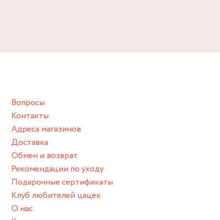
тебя ждёт только прекрасное!
ЖИЗНЬ ВАШЕМУ ИЗДЕЛИЮ:
Избегайте прямого контакта с водой, парфюмом,
Детали
кремом, лосьоном или любым химическим продуктом.
Серебро 925, позолота, фианит
Снимайте ваше украшение перед купанием (и в море, и в
Размер
ванной :), баней и любимыми активностями, которые
подразумевают под собой контакт с химическими или
14.5, 15, 15.5, 16, 16.5, 17, 17.5
грубыми продуктами (например, гантели или любой
Вопросы
спортивный инвентарь).
Контакты
Храните изделие в сухом месте.
Адреса магазинов
Для надежного хранения мы доставляем все изделия в
Доставка
нашей фирменной коробке или упаковке бренда.
Обмен и возврат
Пожалуйста, используйте эту упаковку для хранения,
Рекомендации по уходу
пока не носите украшение на себе.
Подарочные сертификаты
Клуб любителей цацек
О нас