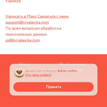
Карьера
Написать в Макс
Связаться с нами
support@vivalavika.com
По всем вопросам обработки
персональных данных:
pd@vivalavika.com
Оферта
Обработка данных
Политика обработки персональных данных
Данный сайт использует
файлы cookies.
Что такое cookies?
Авторские права © 2026
Магазин украшений VIVALAVIKA
Принять