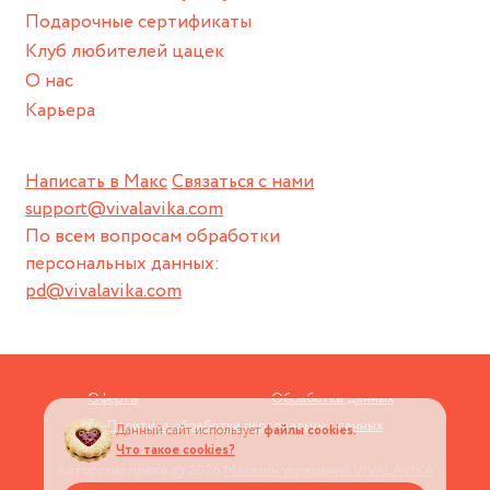
Подарочные сертификаты
Клуб любителей цацек
О нас
Карьера
Написать в Макс
Связаться с нами
support@vivalavika.com
По всем вопросам обработки
персональных данных:
pd@vivalavika.com
Оферта
Обработка данных
Политика обработки персональных данных
Данный сайт использует
файлы cookies.
Что такое cookies?
Авторские права © 2026
Магазин украшений VIVALAVIKA