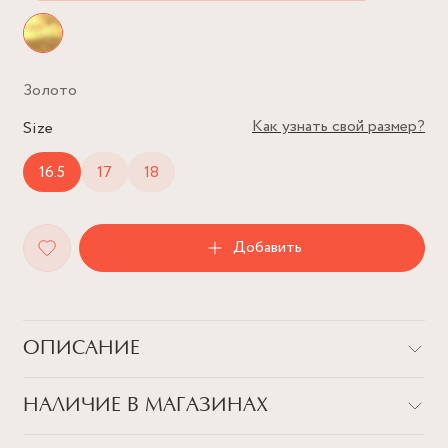
Золото
Как узнать свой размер?
Size
16.5
17
18
Добавить
ОПИСАНИЕ
Любим все разновидности низкокалорийных колец-
НАЛИЧИЕ В МАГАЗИНАХ
круассанов от Плейн Студио
Флагман на Патриарших