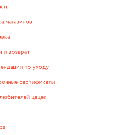
акты
а магазинов
авка
 и возврат
ендации по уходу
рочные сертификаты
любителей цацек
ра