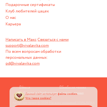
Подарочные сертификаты
Клуб любителей цацек
О нас
Карьера
Написать в Макс
Связаться с нами
support@vivalavika.com
По всем вопросам обработки
персональных данных:
pd@vivalavika.com
Оферта
Обработка данных
Политика обработки персональных данных
Данный сайт использует
файлы cookies.
Что такое cookies?
Авторские права © 2026
Магазин украшений VIVALAVIKA