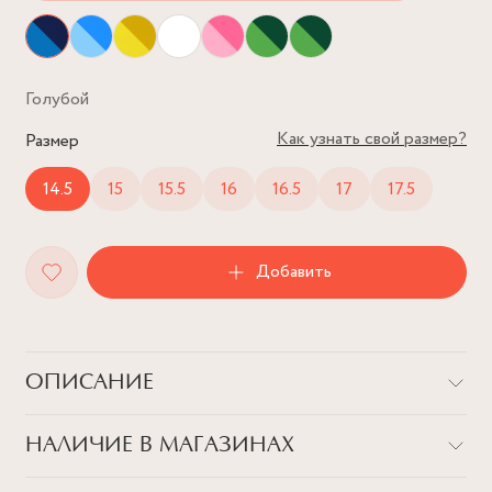
Голубой
Как узнать свой размер?
Размер
14.5
15
15.5
16
16.5
17
17.5
Добавить
ОПИСАНИЕ
Кольцо-печатка из серебра с позолотой, покрытое эмалью,
НАЛИЧИЕ В МАГАЗИНАХ
выполнено в ярких цветах: голубом, розовом, белом и
травянисто-зеленом. Выбирай любое под настроение и