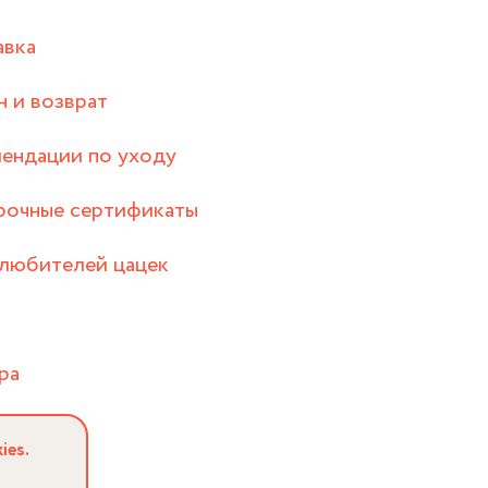
авка
 и возврат
ендации по уходу
рочные сертификаты
любителей цацек
ра
ies.