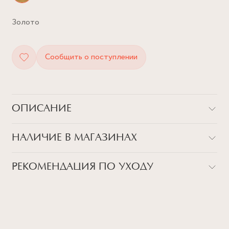
Золото
Сообщить о поступлении
ОПИСАНИЕ
Вдохновившись винтажными печатками в виде подков,
НАЛИЧИЕ В МАГАЗИНАХ
команда дизайнеров July Child решили сделать свою версию
талисмана на удачу, усыпанное ослепительными кристаллами
Товар закончился в магазинах
Swarovski. Любим символизм в цацках :)
РЕКОМЕНДАЦИЯ ПО УХОДУ
ВСЕ НАШИ УКРАШЕНИЯ - УНИКАЛЬНЫ, ИМЕННО
ПОЭТОМУ МЫ СОВЕТУЕМ СЛЕДОВАТЬ БАЗОВОМУ
Детали
ГИДУ ПО УХОДУ, КОТОРЫЙ ПОМОЖЕТ ПРОДЛИТЬ
Латунь, позолота, кубический цирконий
ЖИЗНЬ ВАШЕМУ ИЗДЕЛИЮ: