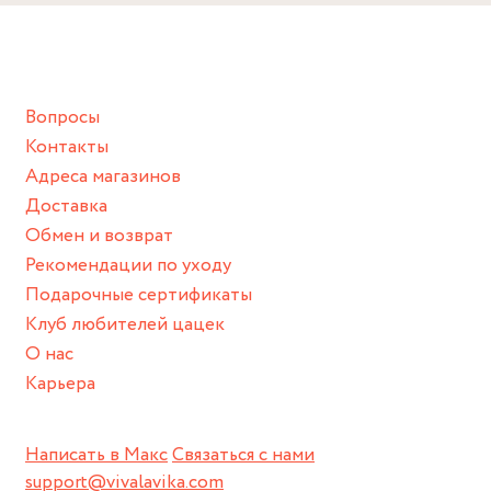
Снимайте ваше украшение перед купанием (и в море, и в
ванной :), баней и любимыми активностями, которые
подразумевают под собой контакт с химическими или
грубыми продуктами (например, гантели или любой
Вопросы
спортивный инвентарь).
Контакты
Храните изделие в сухом месте.
Адреса магазинов
Для надежного хранения мы доставляем все изделия в
Доставка
нашей фирменной коробке или упаковке бренда.
Обмен и возврат
Пожалуйста, используйте эту упаковку для хранения,
Рекомендации по уходу
пока не носите украшение на себе.
Подарочные сертификаты
Клуб любителей цацек
О нас
Карьера
Написать в Макс
Связаться с нами
support@vivalavika.com