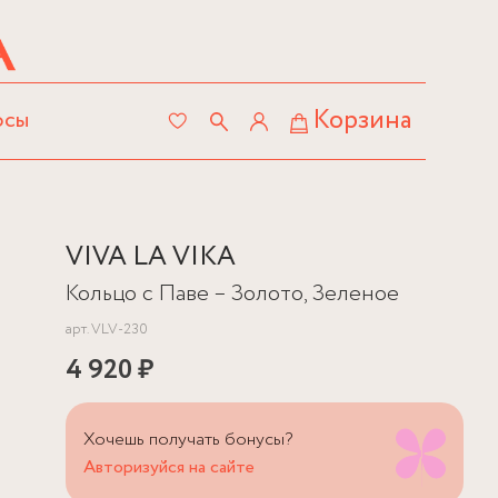
Корзина
осы
VIVA LA VIKA
Кольцо c Паве – Золото, Зеленое
арт.
VLV-230
4 920 ₽
Хочешь получать бонусы?
Авторизуйся на сайте