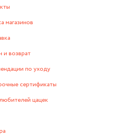
акты
а магазинов
авка
 и возврат
ендации по уходу
рочные сертификаты
любителей цацек
ра