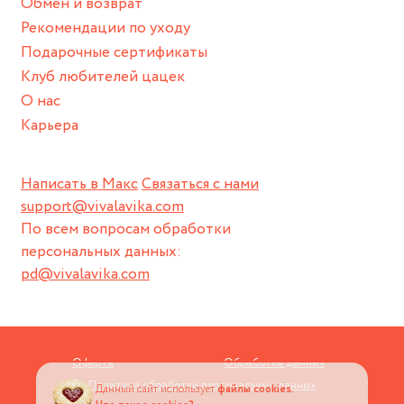
Обмен и возврат
Пожалуйста, используйте эту упаковку для хранения,
Рекомендации по уходу
пока не носите украшение на себе.
Подарочные сертификаты
Клуб любителей цацек
О нас
Карьера
Написать в Макс
Связаться с нами
support@vivalavika.com
По всем вопросам обработки
персональных данных:
pd@vivalavika.com
Оферта
Обработка данных
Политика обработки персональных данных
Данный сайт использует
файлы cookies.