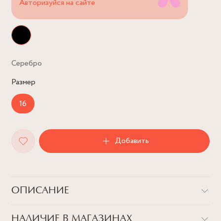
Авторизуйся на сайте
Серебро
Размер
16
Добавить
ОПИСАНИЕ
Кольцо-печатка "Незабудка черная" является продолжением
НАЛИЧИЕ В МАГАЗИНАХ
летней
коллекции "Forget-me-not"
, зимней версией цветков.