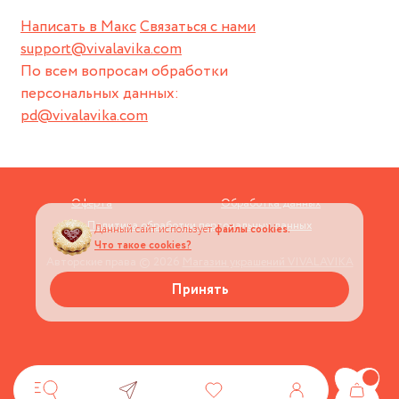
Написать в Макс
Связаться с нами
support@vivalavika.com
По всем вопросам обработки
персональных данных:
pd@vivalavika.com
Оферта
Обработка данных
Политика обработки персональных данных
Данный сайт использует
файлы cookies.
Что такое cookies?
Авторские права © 2026
Магазин украшений VIVALAVIKA
Принять