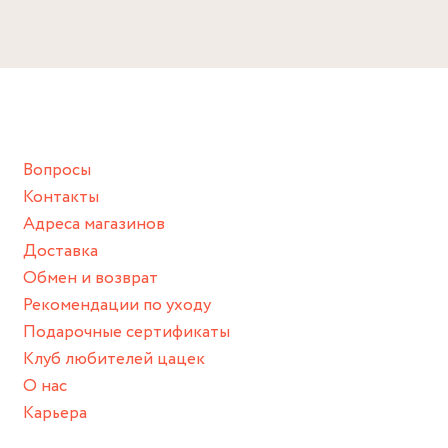
Избегайте прямого контакта с водой, парфюмом,
16.5, 17, 17.5
кремом, лосьоном или любым химическим продуктом.
Снимайте ваше украшение перед купанием (и в море, и в
ванной :), баней и любимыми активностями, которые
подразумевают под собой контакт с химическими или
грубыми продуктами (например, гантели или любой
Вопросы
спортивный инвентарь).
Контакты
Храните изделие в сухом месте.
Адреса магазинов
Для надежного хранения мы доставляем все изделия в
Доставка
нашей фирменной коробке или упаковке бренда.
Обмен и возврат
Пожалуйста, используйте эту упаковку для хранения,
Рекомендации по уходу
пока не носите украшение на себе.
Подарочные сертификаты
Клуб любителей цацек
О нас
Карьера