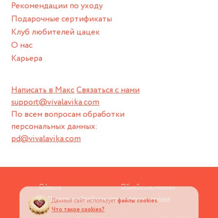
Рекомендации по уходу
пока не носите украшение на себе.
Подарочные сертификаты
Клуб любителей цацек
О нас
Карьера
Написать в Макс
Связаться с нами
support@vivalavika.com
По всем вопросам обработки
персональных данных:
pd@vivalavika.com
Оферта
Обработка данных
Политика обработки персональных данных
Данный сайт использует
файлы cookies.
Что такое cookies?