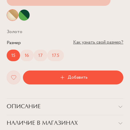
Золото
Как узнать свой размер?
Размер
15
16
17
17.5
Добавить
ОПИСАНИЕ
Иногда цацки могут рассказать о нас больше, чем любые
НАЛИЧИЕ В МАГАЗИНАХ
слова. Стильная, романтичная и элегантная. С таким вайбом