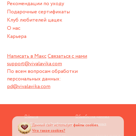
Рекомендации по уходу
пока не носите украшение на себе.
Подарочные сертификаты
Клуб любителей цацек
О нас
Карьера
Написать в Макс
Связаться с нами
support@vivalavika.com
По всем вопросам обработки
персональных данных:
pd@vivalavika.com
Оферта
Обработка данных
Политика обработки персональных данных
Данный сайт использует
файлы cookies.
Что такое cookies?