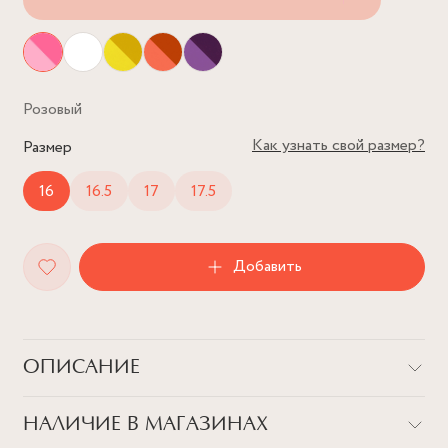
Розовый
Как узнать свой размер?
Размер
16
16.5
17
17.5
Добавить
ОПИСАНИЕ
Тысячи бликов и переливов от крупного фианита формы
НАЛИЧИЕ В МАГАЗИНАХ
октагон способны покорить любое сердечко. Позвольте