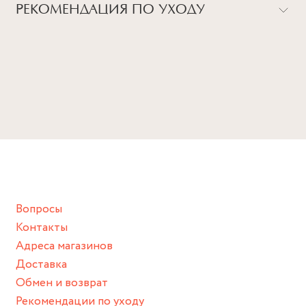
Детали
РЕКОМЕНДАЦИЯ ПО УХОДУ
г. Москва, ул. Малая Бронная, дом 24, стр.1
Серебро 925, родий, фианит
Метро Пушкинская (фиолетовая ветка), выход 4.
ВСЕ НАШИ УКРАШЕНИЯ - УНИКАЛЬНЫ, ИМЕННО
ПОЭТОМУ МЫ СОВЕТУЕМ СЛЕДОВАТЬ БАЗОВОМУ
Размер
+7 (903) 200-29-48
ГИДУ ПО УХОДУ, КОТОРЫЙ ПОМОЖЕТ ПРОДЛИТЬ
16.5, 17, 17.5
ЖИЗНЬ ВАШЕМУ ИЗДЕЛИЮ:
Избегайте прямого контакта с водой, парфюмом,
кремом, лосьоном или любым химическим продуктом.
Снимайте ваше украшение перед купанием (и в море, и в
ванной :), баней и любимыми активностями, которые
подразумевают под собой контакт с химическими или
грубыми продуктами (например, гантели или любой
Вопросы
спортивный инвентарь).
Контакты
Храните изделие в сухом месте.
Адреса магазинов
Для надежного хранения мы доставляем все изделия в
Доставка
нашей фирменной коробке или упаковке бренда.
Обмен и возврат
Пожалуйста, используйте эту упаковку для хранения,
Рекомендации по уходу
пока не носите украшение на себе.