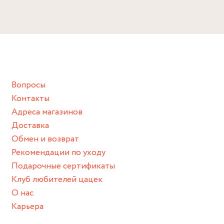
Избегайте прямого контакта с водой, парфюмом,
кремом, лосьоном или любым химическим продуктом.
Снимайте ваше украшение перед купанием (и в море, и в
ванной :), баней и любимыми активностями, которые
подразумевают под собой контакт с химическими или
грубыми продуктами (например, гантели или любой
Вопросы
спортивный инвентарь).
Контакты
Храните изделие в сухом месте.
Адреса магазинов
Для надежного хранения мы доставляем все изделия в
Доставка
нашей фирменной коробке или упаковке бренда.
Обмен и возврат
Пожалуйста, используйте эту упаковку для хранения,
Рекомендации по уходу
пока не носите украшение на себе.
Подарочные сертификаты
Клуб любителей цацек
О нас
Карьера