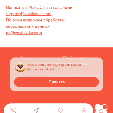
Написать в Макс
Связаться с нами
support@vivalavika.com
По всем вопросам обработки
персональных данных:
pd@vivalavika.com
Оферта
Обработка данных
Политика обработки персональных данных
Данный сайт использует
файлы cookies.
Что такое cookies?
Авторские права © 2026
Магазин украшений VIVALAVIKA
Принять