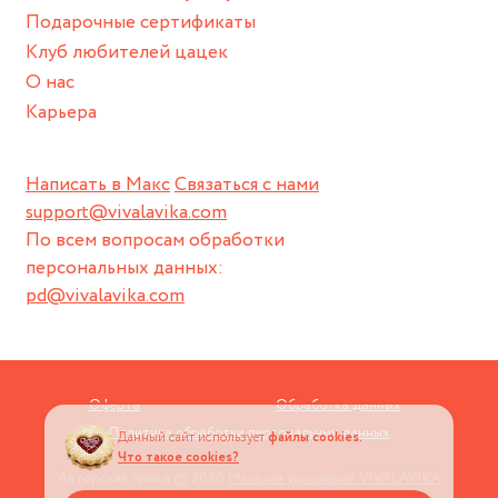
Подарочные сертификаты
Клуб любителей цацек
О нас
Карьера
Написать в Макс
Связаться с нами
support@vivalavika.com
По всем вопросам обработки
персональных данных:
pd@vivalavika.com
Оферта
Обработка данных
Политика обработки персональных данных
Данный сайт использует
файлы cookies.
Что такое cookies?
Авторские права © 2026
Магазин украшений VIVALAVIKA