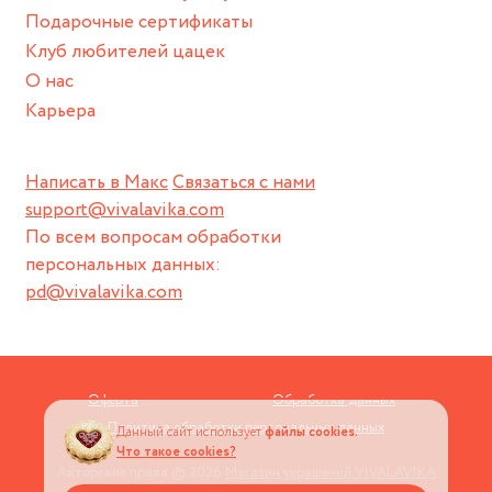
Подарочные сертификаты
Клуб любителей цацек
О нас
Карьера
Написать в Макс
Связаться с нами
support@vivalavika.com
По всем вопросам обработки
персональных данных:
pd@vivalavika.com
Оферта
Обработка данных
Политика обработки персональных данных
Данный сайт использует
файлы cookies.
Что такое cookies?
Авторские права © 2026
Магазин украшений VIVALAVIKA