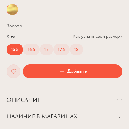
Золото
Как узнать свой размер?
Size
15.5
16.5
17
17.5
18
Добавить
ОПИСАНИЕ
Акцентное кольцо-печатка со смайликом - то, что нужно,
НАЛИЧИЕ В МАГАЗИНАХ
чтобы добавить улыбчивую изюминку образу.