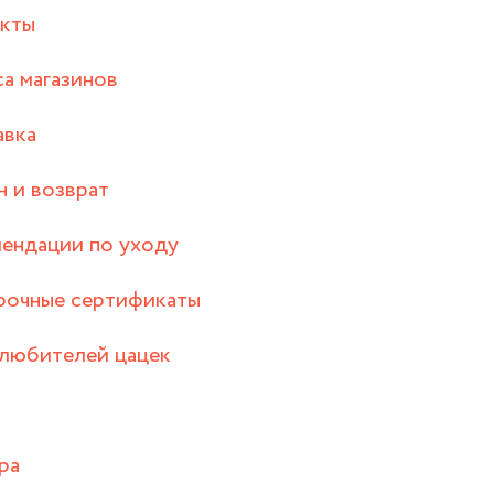
акты
а магазинов
авка
 и возврат
ендации по уходу
рочные сертификаты
любителей цацек
ра