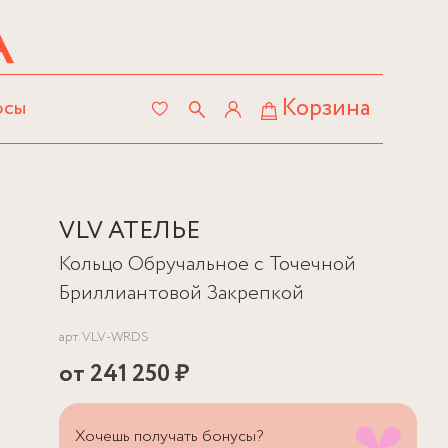
Корзина
осы
VLV АТЕЛЬЕ
Кольцо Обручальное с Точечной
Бриллиантовой Закрепкой
арт.
VLV-WRDS
от
241 250 ₽
Хочешь получать бонусы?