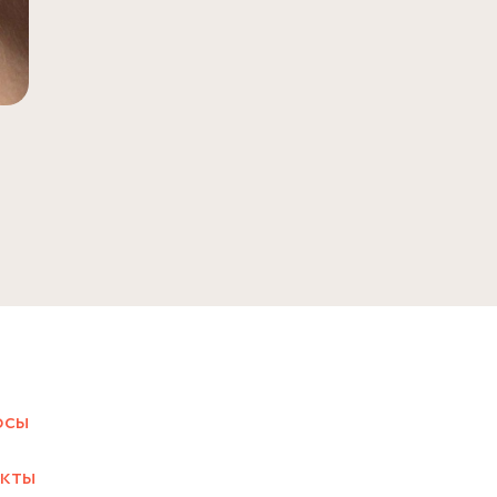
осы
акты