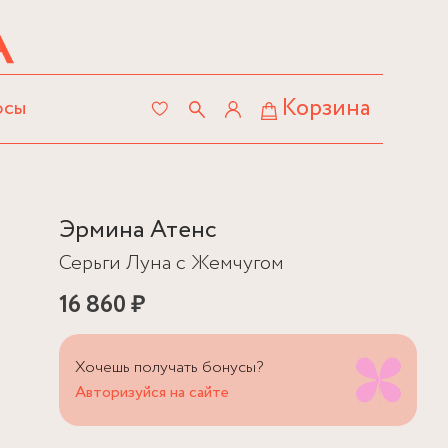
Корзина
осы
Эрмина Атенс
Серьги Луна с Жемчугом
16 860 ₽
Хочешь получать бонусы?
Авторизуйся на сайте