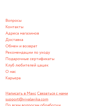
ванной :), баней и любимыми активностями, которые
подразумевают под собой контакт с химическими или
грубыми продуктами (например, гантели или любой
Вопросы
спортивный инвентарь).
Контакты
Храните изделие в сухом месте.
Адреса магазинов
Для надежного хранения мы доставляем все изделия в
Доставка
нашей фирменной коробке или упаковке бренда.
Обмен и возврат
Пожалуйста, используйте эту упаковку для хранения,
Рекомендации по уходу
пока не носите украшение на себе.
Подарочные сертификаты
Клуб любителей цацек
О нас
Карьера
Написать в Макс
Связаться с нами
support@vivalavika.com
По всем вопросам обработки