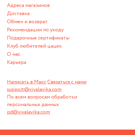
Адреса магазинов
Для надежного хранения мы доставляем все изделия в
Доставка
нашей фирменной коробке или упаковке бренда.
Обмен и возврат
Пожалуйста, используйте эту упаковку для хранения,
Рекомендации по уходу
пока не носите украшение на себе.
Подарочные сертификаты
Клуб любителей цацек
О нас
Карьера
Написать в Макс
Связаться с нами
support@vivalavika.com
По всем вопросам обработки
персональных данных:
pd@vivalavika.com