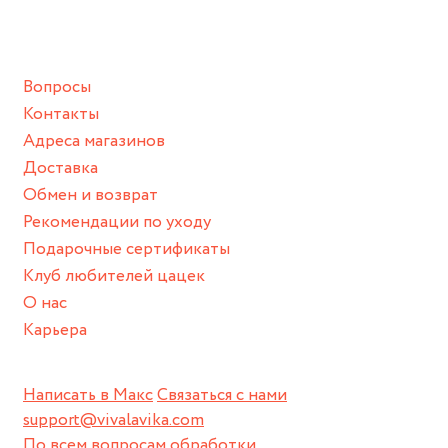
ванной :), баней и любимыми активностями, которые
подразумевают под собой контакт с химическими или
грубыми продуктами (например, гантели или любой
Вопросы
спортивный инвентарь).
Контакты
Храните изделие в сухом месте.
Адреса магазинов
Для надежного хранения мы доставляем все изделия в
Доставка
нашей фирменной коробке или упаковке бренда.
Обмен и возврат
Пожалуйста, используйте эту упаковку для хранения,
Рекомендации по уходу
пока не носите украшение на себе.
Подарочные сертификаты
Клуб любителей цацек
О нас
Карьера
Написать в Макс
Связаться с нами
support@vivalavika.com
По всем вопросам обработки