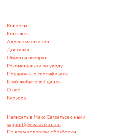
ванной :), баней и любимыми активностями, которые
подразумевают под собой контакт с химическими или
грубыми продуктами (например, гантели или любой
Вопросы
спортивный инвентарь).
Контакты
Храните изделие в сухом месте.
Адреса магазинов
Для надежного хранения мы доставляем все изделия в
Доставка
нашей фирменной коробке или упаковке бренда.
Обмен и возврат
Пожалуйста, используйте эту упаковку для хранения,
Рекомендации по уходу
пока не носите украшение на себе.
Подарочные сертификаты
Клуб любителей цацек
О нас
Карьера
Написать в Макс
Связаться с нами
support@vivalavika.com
По всем вопросам обработки