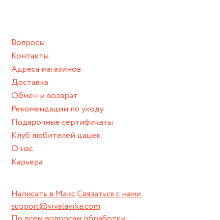
ванной :), баней и любимыми активностями, которые
подразумевают под собой контакт с химическими или
грубыми продуктами (например, гантели или любой
Вопросы
спортивный инвентарь).
Контакты
Храните изделие в сухом месте.
Адреса магазинов
Для надежного хранения мы доставляем все изделия в
Доставка
нашей фирменной коробке или упаковке бренда.
Обмен и возврат
Пожалуйста, используйте эту упаковку для хранения,
Рекомендации по уходу
пока не носите украшение на себе.
Подарочные сертификаты
Клуб любителей цацек
О нас
Карьера
Написать в Макс
Связаться с нами
support@vivalavika.com
По всем вопросам обработки