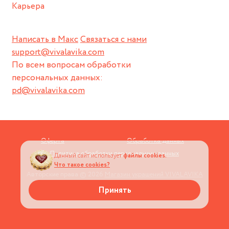
Карьера
Написать в Макс
Связаться с нами
support@vivalavika.com
По всем вопросам обработки
персональных данных:
pd@vivalavika.com
Оферта
Обработка данных
Политика обработки персональных данных
Данный сайт использует
файлы cookies.
Что такое cookies?
Авторские права © 2026
Магазин украшений VIVALAVIKA
Принять