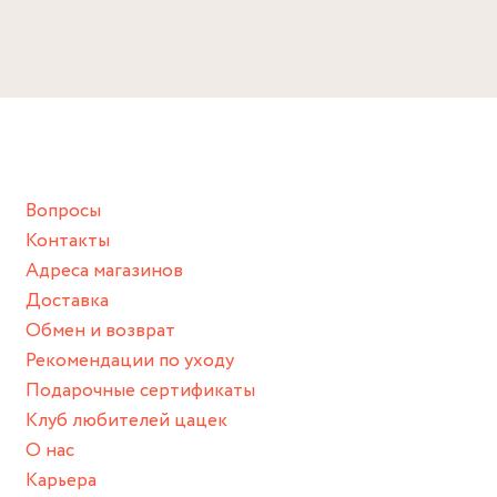
Избегайте прямого контакта с водой, парфюмом,
Размер:
кремом, лосьоном или любым химическим продуктом.
Длина: 38 см
Снимайте ваше украшение перед купанием (и в море, и в
ванной :), баней и любимыми активностями, которые
подразумевают под собой контакт с химическими или
грубыми продуктами (например, гантели или любой
Вопросы
спортивный инвентарь).
Контакты
Храните изделие в сухом месте.
Адреса магазинов
Для надежного хранения мы доставляем все изделия в
Доставка
нашей фирменной коробке или упаковке бренда.
Обмен и возврат
Пожалуйста, используйте эту упаковку для хранения,
Рекомендации по уходу
пока не носите украшение на себе.
Подарочные сертификаты
Клуб любителей цацек
О нас
Карьера