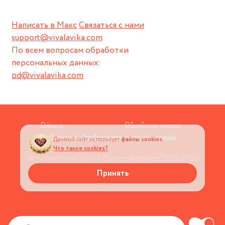
Написать в Макс
Связаться с нами
support@vivalavika.com
По всем вопросам обработки
персональных данных:
pd@vivalavika.com
Оферта
Обработка данных
Политика обработки персональных данных
Данный сайт использует
файлы cookies.
Что такое cookies?
Авторские права © 2026
Магазин украшений VIVALAVIKA
Принять