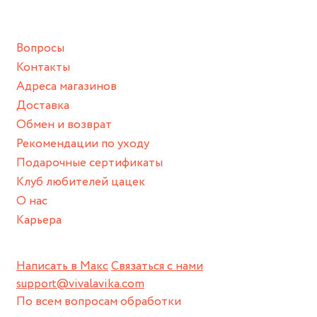
подразумевают под собой контакт с химическими или
грубыми продуктами (например, гантели или любой
Вопросы
спортивный инвентарь).
Контакты
Храните изделие в сухом месте.
Адреса магазинов
Для надежного хранения мы доставляем все изделия в
Доставка
нашей фирменной коробке или упаковке бренда.
Обмен и возврат
Пожалуйста, используйте эту упаковку для хранения,
Рекомендации по уходу
пока не носите украшение на себе.
Подарочные сертификаты
Клуб любителей цацек
О нас
Карьера
Написать в Макс
Связаться с нами
support@vivalavika.com
По всем вопросам обработки