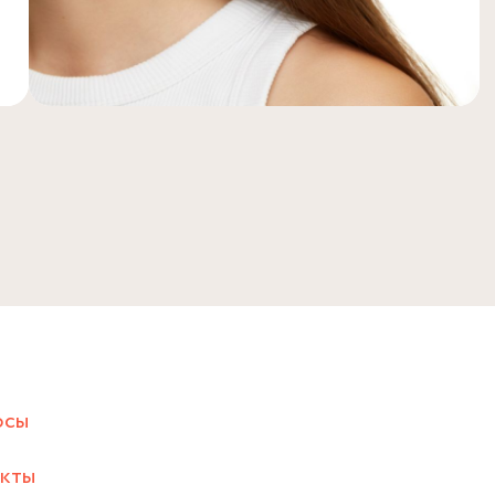
осы
акты