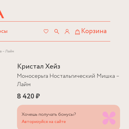
Корзина
осы
а – Лайм
Кристал Хейз
Моносерьга Ностальгический Мишка –
Лайм
8 420 ₽
Хочешь получать бонусы?
Авторизуйся на сайте